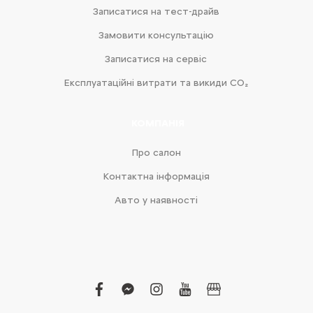
Записатися на тест-драйв
Замовити консультацію
Записатися на сервіс
Експлуатаційні витрати та викиди CO₂
КОМПАНІЯ
Про салон
Контактна інформація
Авто у наявності
facebook
facebook-
instagram
youtube
business
messenger