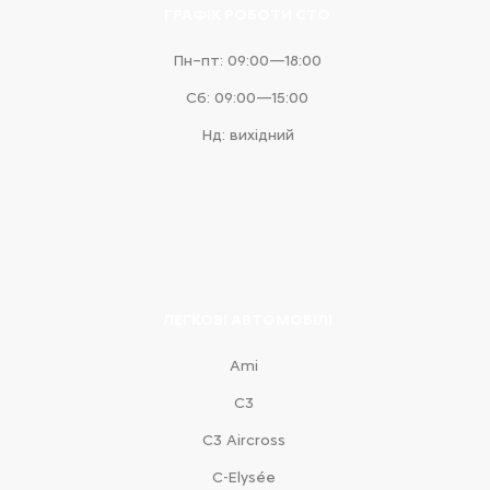
ГРАФІК РОБОТИ СТО
Пн–пт: 09:00—18:00
Сб: 09:00—15:00
Нд: вихідний
ЛЕГКОВІ АВТОМОБІЛІ
Ami
С3
С3 Aircross
C-Elysée