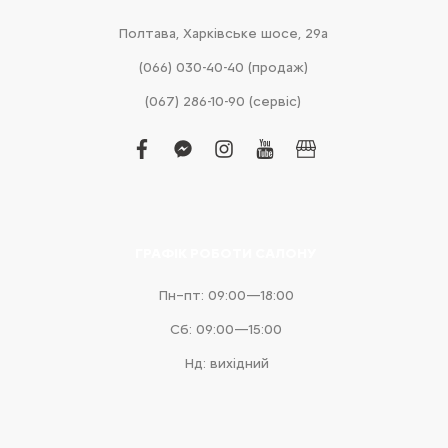
Полтава, Харківське шосе, 29а
(066) 030-40-40 (продаж)
(067) 286-10-90 (сервіс)
facebook
facebook-
instagram
youtube
business
messenger
ГРАФІК РОБОТИ САЛОНУ
Пн–пт: 09:00—18:00
Сб: 09:00—15:00
Нд: вихідний