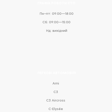
ГРАФІК РОБОТИ СТО
Пн–пт: 09:00—18:00
Сб: 09:00—15:00
Нд: вихідний
ЛЕГКОВІ АВТОМОБІЛІ
Ami
С3
С3 Aircross
C-Elysée