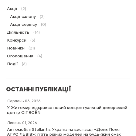
Акції
(2)
Акції салону
(2)
Акції сервісу
(0)
Діяльність
(14)
Конкурси
(5)
Новинки
(21)
Оголошення
(4)
Події
(6)
ОСТАННІ ПУБЛІКАЦІЇ
Серпень 03, 2026
У Житомир відкрився новий концептуальний дилерський
центр CITROËN
Липень 01, 2026
Автомобілі Stellantis Україна на виставці «День Поля
АГРО ЛЬВІВ»: п’ять різних моделей на будь-який смак