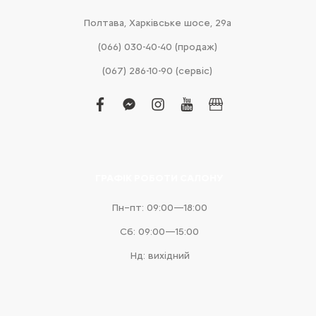
Полтава, Харківське шосе, 29а
(066) 030-40-40 (продаж)
(067) 286-10-90 (сервіс)
facebook
facebook-
instagram
youtube
business
messenger
ГРАФІК РОБОТИ САЛОНУ
Пн–пт: 09:00—18:00
Сб: 09:00—15:00
Нд: вихідний