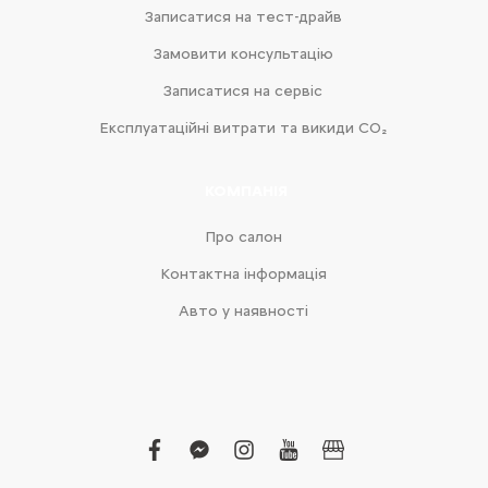
Записатися на тест-драйв
Замовити консультацію
Записатися на сервіс
Експлуатаційні витрати та викиди CO₂
КОМПАНІЯ
Про салон
Контактна інформація
Авто у наявності
facebook
facebook-
instagram
youtube
business
messenger