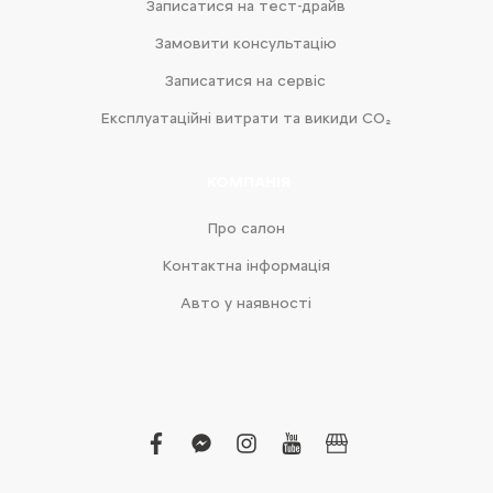
Записатися на тест-драйв
Замовити консультацію
Записатися на сервіс
Експлуатаційні витрати та викиди CO₂
КОМПАНІЯ
Про салон
Контактна інформація
Авто у наявності
facebook
facebook-
instagram
youtube
business
messenger