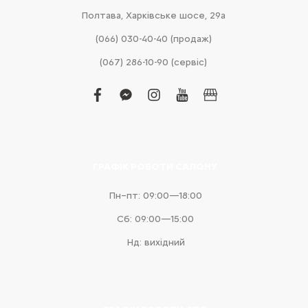
Полтава, Харківське шосе, 29а
(066) 030-40-40 (продаж)
(067) 286-10-90 (сервіс)
facebook
facebook-
instagram
youtube
business
messenger
ГРАФІК РОБОТИ САЛОНУ
Пн–пт: 09:00—18:00
Сб: 09:00—15:00
Нд: вихідний