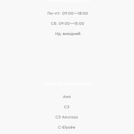
ГРАФІК РОБОТИ СТО
Пн–пт: 09:00—18:00
Сб: 09:00—15:00
Нд: вихідний
ЛЕГКОВІ АВТОМОБІЛІ
Ami
С3
С3 Aircross
C-Elysée