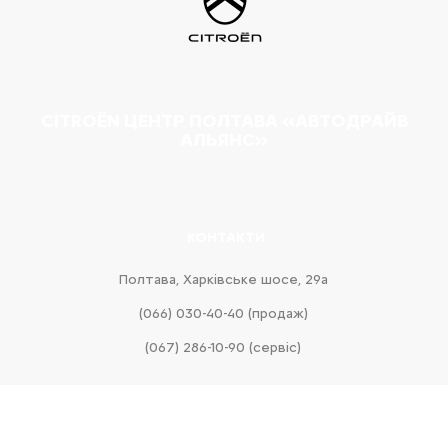
CITROËN ЦЕНТР ПОЛТАВА «АВТОДРАЙВ
АЛЬЯНС»
КОНТАКТИ
Полтава, Харківське шосе, 29а
(066) 030-40-40 (продаж)
(067) 286-10-90 (сервіс)
facebook
facebook-
instagram
youtube
business
messenger