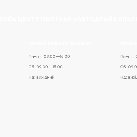
TROËN ЦЕНТР ПОЛТАВА «АВТОДРАЙВ АЛЬЯ
ГРАФІК РОБОТИ САЛОНУ
ГРАФІ
а
Пн–пт: 09:00—18:00
Пн–пт: 
Сб: 09:00—15:00
Сб: 09:
Нд: вихідний
Нд: вих
e
iness