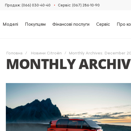
•
Продаж: (066) 030-40-40
Сервіс: (067) 286-10-90
Моделі
Покупцям
Фінансові послуги
Сервіс
Про ко
Головна
Новини Citroën
Monthly Archives: December 2
MONTHLY ARCHIVE