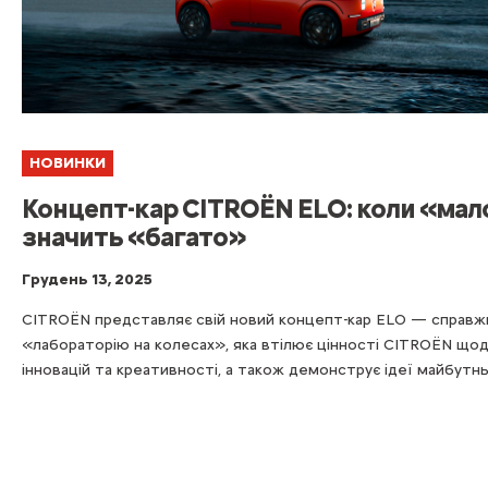
НОВИНКИ
Концепт-кар CITROЁN ELO: коли «мал
значить «багато»
Грудень 13, 2025
CITROЁN представляє свій новий концепт-кар ELO — справ
«лабораторію на колесах», яка втілює цінності CITROЁN що
інновацій та креативності, а також демонструє ідеї майбутнь