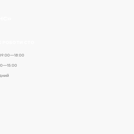
НС»
К РОБОТИ СТО
09:00—18:00
00—15:00
ідний