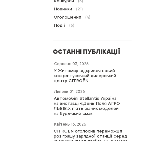
Конкурси
(5)
Новинки
(21)
Оголошення
(4)
Події
(6)
ОСТАННІ ПУБЛІКАЦІЇ
Серпень 03, 2026
У Житомир відкрився новий
концептуальний дилерський
центр CITROËN
Липень 01, 2026
Автомобілі Stellantis Україна
на виставці «День Поля АГРО
ЛЬВІВ»: п’ять різних моделей
на будь-який смак
Квітень 16, 2026
CITROËN оголосив переможця
розіграшу зарядної станції серед