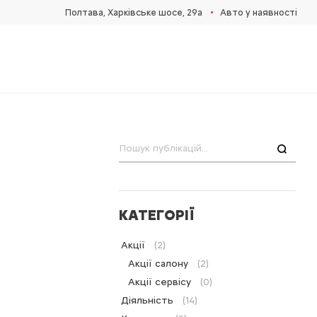
•
Полтава, Харківське шосе, 29а
Авто у наявності
Пошук
КАТЕГОРІЇ
Акції
(2)
Акції салону
(2)
Акції сервісу
(0)
Діяльність
(14)