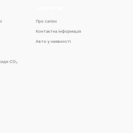
КОМПАНІЯ
и
Про салон
Контактна інформація
Авто у наявності
киди CO₂