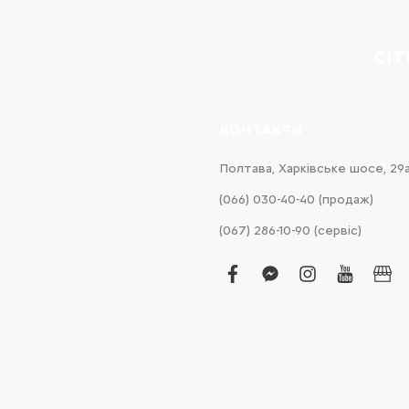
CI
КОНТАКТИ
Полтава, Харківське шосе, 29
(066) 030-40-40 (продаж)
(067) 286-10-90 (сервіс)
facebook
facebook-
instagram
youtub
bus
messenger