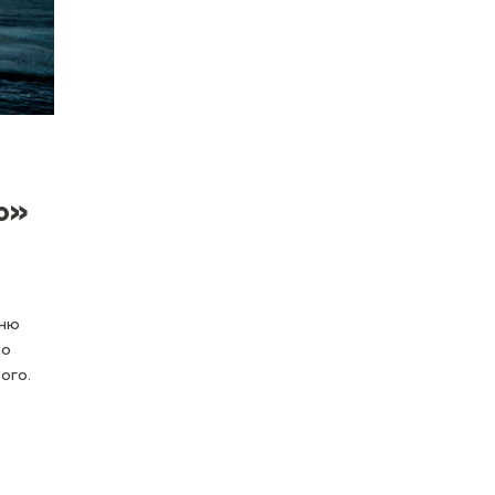
о»
жню
до
ого.