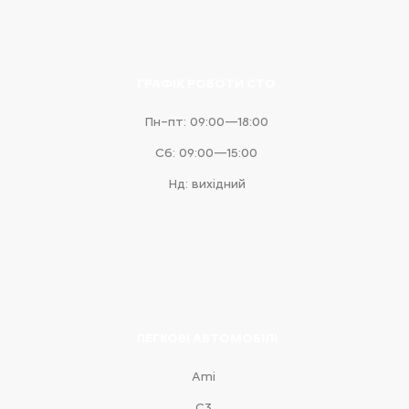
ГРАФІК РОБОТИ СТО
Пн–пт: 09:00—18:00
Сб: 09:00—15:00
Нд: вихідний
ЛЕГКОВІ АВТОМОБІЛІ
Ami
С3