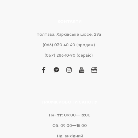
КОНТАКТИ
Полтава, Харківське шосе, 29а
(066) 030-40-40 (продаж)
(067) 286-10-90 (сервіс)
facebook
facebook-
instagram
youtube
business
messenger
ГРАФІК РОБОТИ САЛОНУ
Пн–пт: 09:00—18:00
Сб: 09:00—15:00
Нд: вихідний