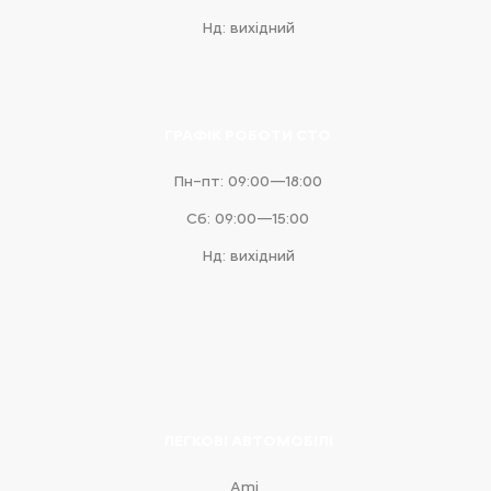
Нд: вихідний
ГРАФІК РОБОТИ СТО
Пн–пт: 09:00—18:00
Сб: 09:00—15:00
Нд: вихідний
ЛЕГКОВІ АВТОМОБІЛІ
Ami