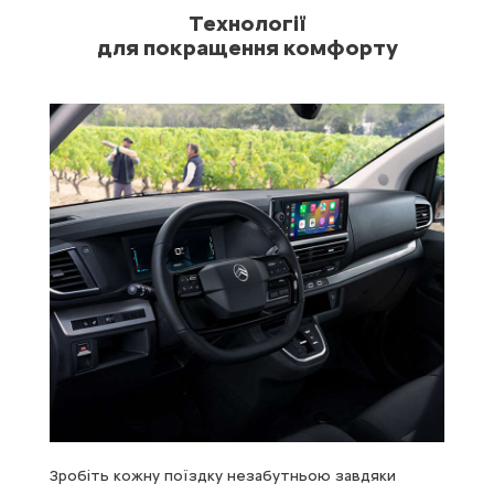
Технології
для покращення комфорту
ну,
Зробіть кожну поїздку незабутньою завдяки
Нов