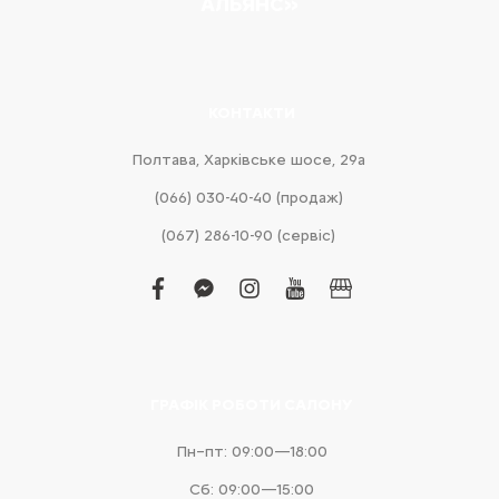
АЛЬЯНС»
КОНТАКТИ
Полтава, Харківське шосе, 29а
(066) 030-40-40 (продаж)
(067) 286-10-90 (сервіс)
facebook
facebook-
instagram
youtube
business
messenger
ГРАФІК РОБОТИ САЛОНУ
Пн–пт: 09:00—18:00
Сб: 09:00—15:00