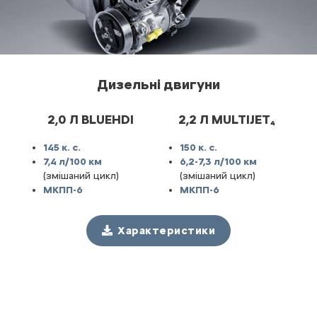
Дизельні двигуни
2,0 Л BLUEHDI
2,2 Л MULTIJET₄
145 к. с.
150 к. с.
7,4 л/100 км
6,2-7,3 л/100 км
(змішаний цикл)
(змішаний цикл)
МКПП-6
МКПП-6
Характеристики