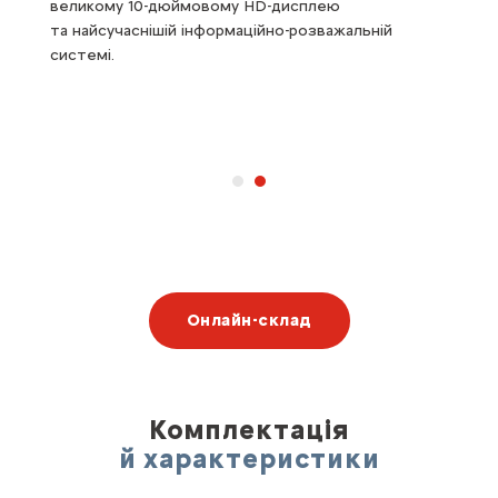
ого
великому 10-дюймовому HD-дисплею
яка
ів
та найсучаснішій інформаційно-розважальній
інд
системі.
cта
й п
Онлайн-склад
Комплектація
й характеристики