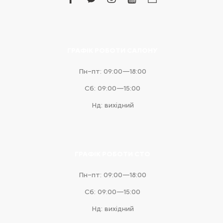
facebook
facebook-
instagram
youtube
business
messenger
ГРАФІК РОБОТИ САЛОНУ
Пн–пт: 09:00—18:00
Сб: 09:00—15:00
Нд: вихідний
ГРАФІК РОБОТИ СТО
Пн–пт: 09:00—18:00
Сб: 09:00—15:00
Нд: вихідний