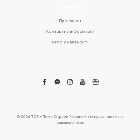
КОМПАНІЯ
Про салон
Контактна інформація
Авто у наявності
facebook
facebook-
instagram
youtube
business
messenger
© 2026 ТОВ «Пежо Сітроен Україна». Усі права належать
правовласникам.