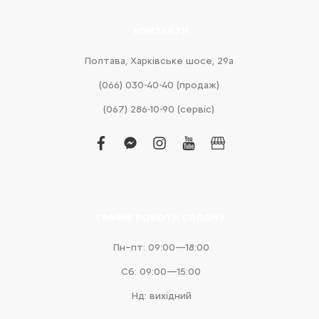
КОНТАКТИ
Полтава, Харківське шосе, 29а
(066) 030-40-40 (продаж)
(067) 286-10-90 (сервіс)
facebook
facebook-
instagram
youtube
business
messenger
ГРАФІК РОБОТИ САЛОНУ
Пн–пт: 09:00—18:00
Сб: 09:00—15:00
Нд: вихідний