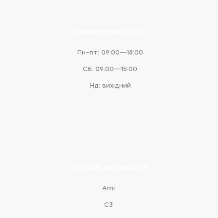
ГРАФІК РОБОТИ СТО
Пн–пт: 09:00—18:00
Сб: 09:00—15:00
Нд: вихідний
ЛЕГКОВІ АВТОМОБІЛІ
Ami
С3