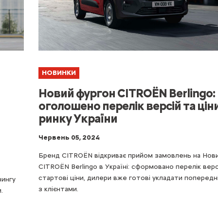
НОВИНКИ
Новий фургон CITROЁN Berlingo:
оголошено перелік версій та цін
ринку України
Червень 05, 2024
Бренд CITROЁN відкриває прийом замовлень на Нов
CITROЁN Berlingo в Україні: сформовано перелік вер
стартові ціни, дилери вже готові укладати попередн
зингу
з клієнтами.
.