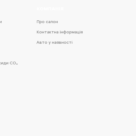
КОМПАНІЯ
и
Про салон
Контактна інформація
Авто у наявності
киди CO₂