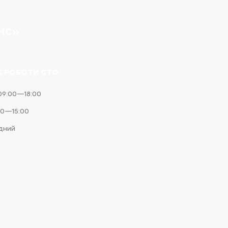
НС»
К РОБОТИ СТО
09:00—18:00
00—15:00
ідний