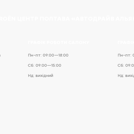
TROËN ЦЕНТР ПОЛТАВА «АВТОДРАЙВ АЛЬЯ
ГРАФІК РОБОТИ САЛОНУ
ГРАФІ
а
Пн–пт: 09:00—18:00
Пн–пт: 
Сб: 09:00—15:00
Сб: 09:
Нд: вихідний
Нд: вих
e
iness