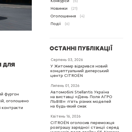
Конкурси
(5)
Новинки
(21)
Оголошення
(4)
Події
(6)
ОСТАННІ ПУБЛІКАЦІЇ
Серпень 03, 2026
и для
У Житомир відкрився новий
концептуальний дилерський
центр CITROËN
Липень 01, 2026
Автомобілі Stellantis Україна
ий фургон
на виставці «День Поля АГРО
сій, оголошено
ЛЬВІВ»: п’ять різних моделей
на будь-який смак
і контракти
Квітень 16, 2026
CITROËN оголосив переможця
розіграшу зарядної станції серед