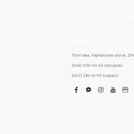
CI
КОНТАКТИ
Полтава, Харківське шосе, 29
(066) 030-40-40 (продаж)
(067) 286-10-90 (сервіс)
facebook
facebook-
instagram
youtub
bus
messenger