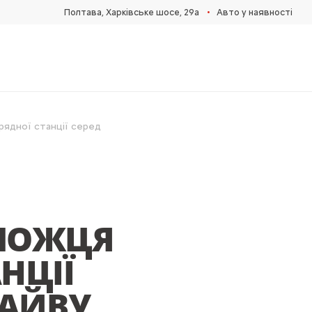
•
Полтава, Харківське шосе, 29а
Авто у наявності
ядної станції серед
ЕМОЖЦЯ
НЦІЇ
РАЙВУ