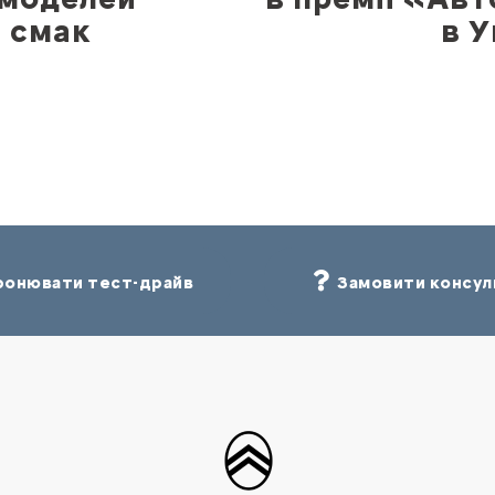
й смак
в У
онювати тест-драйв
Замовити консул