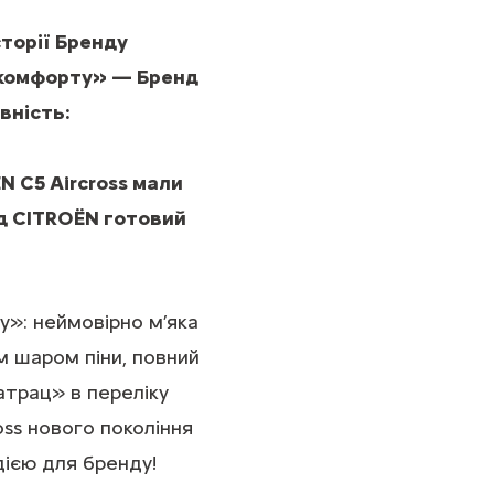
торії Бренду
 комфорту» — Бренд
вність:
N C5 Aircross мали
нд CITROЁN готовий
»: неймовірно м’яка
м шаром піни, повний
атрац» в переліку
ss нового покоління
ією для бренду!