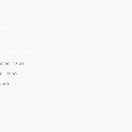
НС»
К РОБОТИ СТО
09:00—18:00
00—15:00
ідний