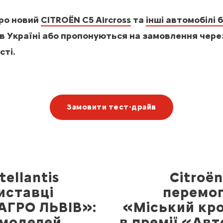
про новий
CITROЁN C5 Aircross
та
інші автомобілі 
в Україні або пропонуються на замовлення через
сті.
Замовити тест-драйв
tellantis
Citroë
иставці
перемог
АГРО ЛЬВІВ»:
«Міський кр
 моделей
в премії «Авт