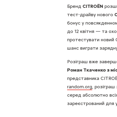
Бренд
CITROËN
розши
тест-драйву нового
C
бонус у повсякденном
до 12 квітня — та ох
протестувати новий C
шанс виграти зарядну
Розіграш вже заверш
Роман Ткаченко з мі
представника CITRO
random.org
, розіграш
серед абсолютно всіх
зареєстрований для уч