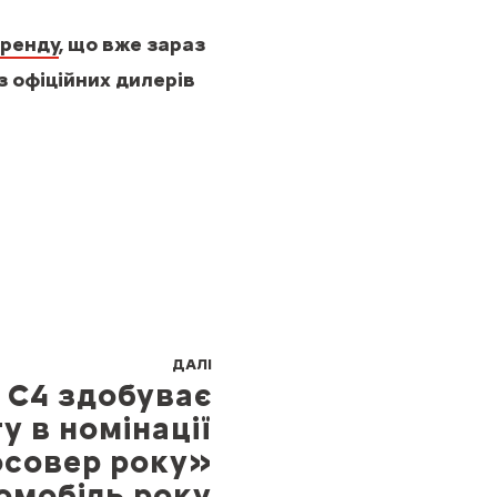
бренду
, що вже зараз
 офіційних дилерів
ДАЛІ
n C4 здобуває
у в номінації
осовер року»
омобіль року