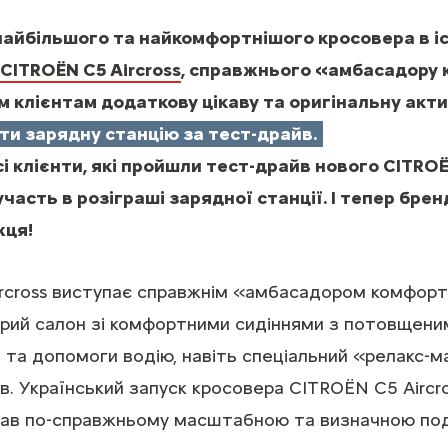
найбільшого та найкомфортнішого кросовера в іс
CITROЁN C5 Aircross
, справжнього «амбасадору
 клієнтам додаткову цікаву та оригінальну акти
ти зарядну станцію за тест-драйв.
і клієнти, які пройшли тест-драйв нового CITROЁ
часть в розіграші зарядної станції. І тепер бре
жця!
rcross виступає справжнім «амбасадором комфорту
орий салон зі комфортними сидіннями з потовщени
 та допомоги водію, навіть спеціальний «релакс-м
в. Український запуск кросовера CITROЁN C5 Aircro
став по-справжньому масштабною та визначною под