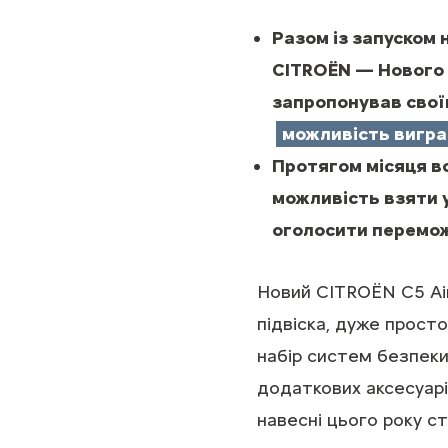
Разом із запуском 
CITROЁN — Нового
запропонував своїм
можливість вигра
Протягом місяця вс
можливість взяти у
оголосити перемо
Новий CITROЁN C5 Ai
підвіска, дуже прост
набір систем безпеки
додаткових аксесуарі
навесні цього року 