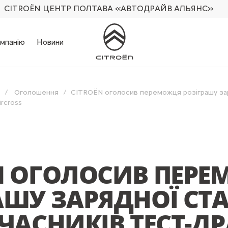
CITROËN ЦЕНТР ПОЛТАВА
«АВТОДРАЙВ АЛЬЯНС»
мпанію
Новини
Оголошення
CITROËN оголосив переможця розіграшу зар
ircross
N ОГОЛОСИВ ПЕР
АШУ ЗАРЯДНОЇ СТА
УЧАСНИКІВ ТЕСТ-Д