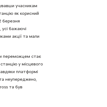
увавши учасникам
танцію як корисний
12 березня
, усі бажаючі
ками акції та мали
им переможцем стає
станцію у місцевого
авдяки платформі
 та неупереджено,
ross та був