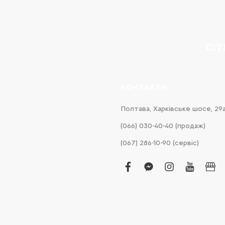
CI
КОНТАКТИ
Полтава, Харківське шосе, 29
(066) 030-40-40 (продаж)
(067) 286-10-90 (сервіс)
facebook
facebook-
instagram
youtub
bus
messenger