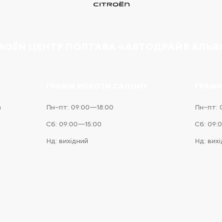
TROËN ЦЕНТР ПОЛТАВА «АВТОДРАЙВ АЛЬЯ
ГРАФІК РОБОТИ САЛОНУ
ГРАФІ
а
Пн–пт: 09:00—18:00
Пн–пт: 
Сб: 09:00—15:00
Сб: 09:
Нд: вихідний
Нд: вих
e
iness