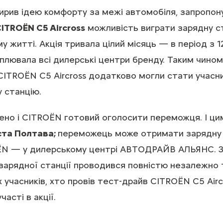
рив ідею комфорту за межі автомобіля, запропон
ITROËN C5 Aircross
можливість виграти зарядну с
у житті. Акція тривала цілий місяць — в період з 
оплювала всі дилерські центри бренду. Таким чином
ITROЁN C5 Aircross додатково могли стати учасни
 станцію.
ено і CITROЁN готовий оголосити переможця. І ц
ста Полтава;
переможець може отримати зарядну 
ЁN — у дилерському центрі АВТОДРАЙВ АЛЬЯНС. З
 зарядної станції проводився повністю незалежно
 учасників, хто провів тест-драйв CITROЁN C5 Airc
асті в акції.