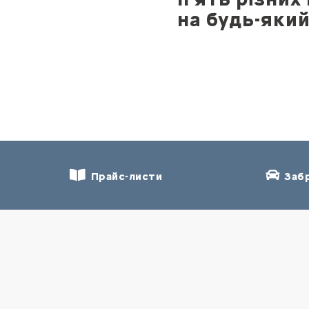
на будь-яки
Прайс-листи
Забр