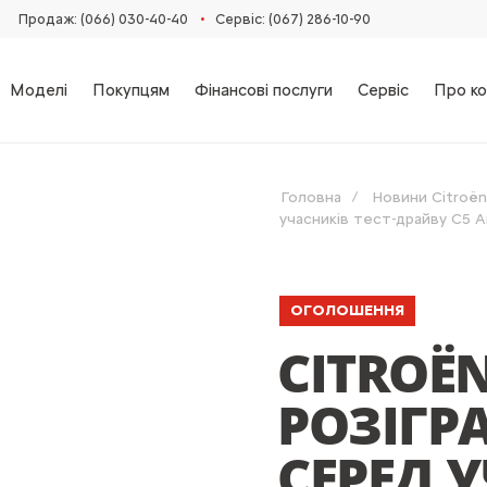
•
Продаж: (066) 030-40-40
Сервіс: (067) 286-10-90
Моделі
Покупцям
Фінансові послуги
Сервіс
Про ко
Головна
Новини Citroën
учасників тест-драйву C5 A
ОГОЛОШЕННЯ
CITROË
РОЗІГР
СЕРЕД 