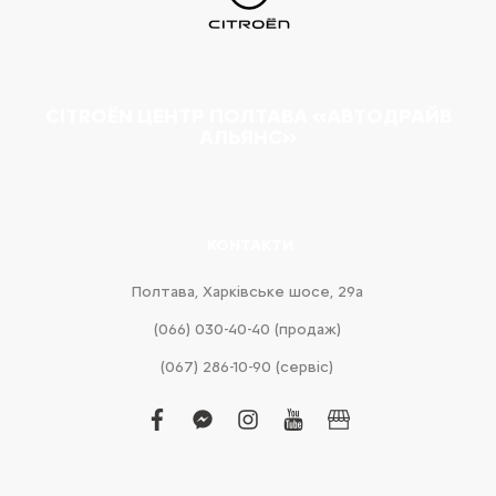
CITROËN ЦЕНТР ПОЛТАВА «АВТОДРАЙВ
АЛЬЯНС»
КОНТАКТИ
Полтава, Харківське шосе, 29а
(066) 030-40-40 (продаж)
(067) 286-10-90 (сервіс)
facebook
facebook-
instagram
youtube
business
messenger