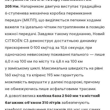
205 Нм.
Напарником двигуна виступає традиційна
6-ступенева механічна коробка перемикання
передач (МКПП), що виділяється легкими ходами
важеля та ідеально-чітким потраплянням в позицію
кожної передачі. Завдяки такому поєднанню, Новий
CITROЁN С3 демонструє достатньою динаміку
прискорення 0-100 км/год за 10,6 секунди, при
одночасно невисокому поживанні пального — лише
6,0 л на 100 км по місту та 4,8 л на 100 км
у заміському циклі. Максимальна швидкість на рівні
160 км/год та кліренс 193 мм гарантують
можливість вирушати у далекі подорожі, причому
не обмежуючись лише асфальтовими трасами.
А доволі велика
колісна база 2 540 мм та місткий
багажник об’ємом 310 літрів
забезпечують
комфорт розміщення пасажирів під час цих самих