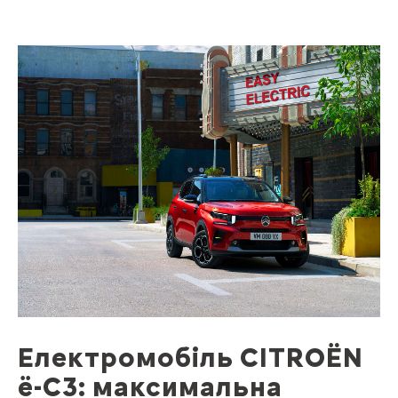
Електромобіль CITROЁN
ё-С3: максимальна