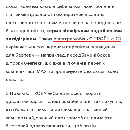
додатково включає в себе клімат-контроль для
підтримки ідеальної температури в салоні,
електричні скло-підіймачі не лише на передніх, але
й на задніх вікнах,
кермо зі шкіряним оздобленням
та підігрівом.
Також
електромобіль CITROЁN ё-С3
вирізняється розширеним переліком оснащення
для безпеки — наприклад, передбачені бокові
шторки безпеки, що вже включені в перелік
комплектації MAX та пропонують без додаткової
оплати.
З Новим CITROЁN ё-С3 вдалось створити
ідеальний варіант електромобіля для тих покупців,
хто бажає отримати максимально затишний,
комфортний, зручний електромобіль для міста —
й готовий одразу заплатити, щоб потім