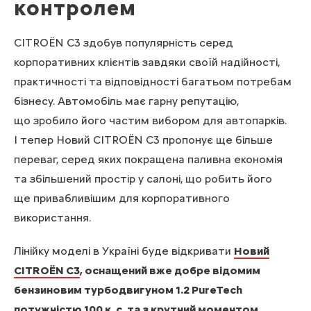
контролем
CITROЁN C3 здобув популярність серед
корпоративних клієнтів завдяки своїй надійності,
практичності та відповідності багатьом потребам
бізнесу. Автомобіль має гарну репутацію,
що зробило його частим вибором для автопарків.
І тепер Новий CITROЁN C3 пропонує ще більше
переваг, серед яких покращена паливна економія
та збільшений простір у салоні, що робить його
ще привабливішим для корпоративного
використання.
Лінійку моделі в Україні буде відкривати
Новий
CITROЁN С3
, оснащений вже добре відомим
бензиновим турбодвигуном 1.2 PureTech
потужністю 100 к. с. та з крутний моментом