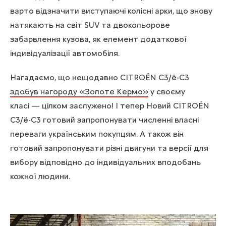
варто відзначити виступаючі колісні арки, що знову
натякають на світ SUV та двокольорове
забарвлення кузова, як елемент додаткової
індивідуалізації автомобіля.
Нагадаємо, що нещодавно CITROЁN С3/ë-C3
здобув нагороду «Золоте Кермо»
у своєму
класі — цілком заслужено! І тепер Новий CITROЁN
С3/ë-C3 готовий запропонувати численні власні
переваги українським покупцям. А також він
готовий запропонувати різні двигуни та версії для
вибору відповідно до індивідуальних вподобань
кожної людини.