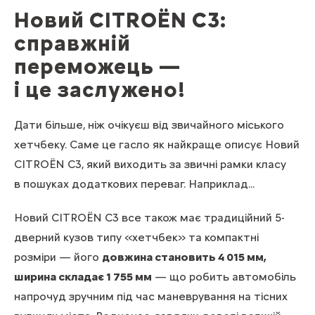
Новий CITROЁN С3:
справжній
переможець —
і це заслужено!
Дати більше, ніж очікуєш від звичайного міського
хетчбеку. Саме це гасло як найкраще описує Новий
CITROЁN С3, який виходить за звичні рамки класу
в пошуках додаткових переваг. Наприклад...
Новий CITROЁN С3 все також має традиційний 5-
дверний кузов типу «хетчбек» та компактні
розміри — його
довжина становить 4 015 мм,
ширина складає 1 755 мм
— що робить автомобіль
напрочуд зручним під час маневрування на тісних