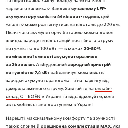
та перетворює кожну поїздку наче на «політ
чарівного килимка». Завдяки
сучасному LFP-
акумулятору ємністю 44 кіловат-години,
цей
«політ» може розтягнутись на відстань до 320 км.
Після чого акумуляторну батарею можна доволі
швидко зарядити від станцій постійного струму
потужністю до 100 кВт — в межах
20-80%
номінальної ємності акумулятора лише
за 26 хвилин.
А вбудований
зарядний пристрій
потужністю 7,4 кВт
забезпечує можливість
зарядки акумулятора вдома та на паркінгу від
джерела змінного струму. Завітайте на
онлайн-
склад CITROЁN
в Україні та відслідковуйте, коли
автомобіль стане доступним в Україні!
Нарешті, максимальному комфорту та зручності
також сприяє й
розширена комплектація MAX,
яка