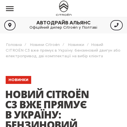
АВТОДРАЙВ АЛЬЯНС
Офіційний дилер Citroën у Полтаві
Головна
Новини Citroën
Новинки
Новий
CITROЁN C3 вже прямує в Україну: бензиновий двигун або
електропривод, дві комплектації на вибір клієнта
НОВИНКИ
НОВИЙ CITROЁN
C3 ВЖЕ ПРЯМУЄ
В УКРАЇНУ:
БЕНЗИНОВИЙ