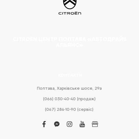
CITROËN ЦЕНТР ПОЛТАВА «АВТОДРАЙВ
АЛЬЯНС»
КОНТАКТИ
Полтава, Харківське шосе, 29а
(066) 030-40-40 (продаж)
(067) 286-10-90 (сервіс)
facebook
facebook-
instagram
youtube
business
messenger