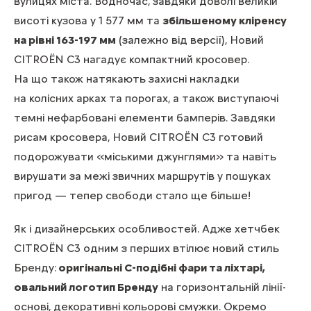
вулицях міста. Водночас, завдяки доволі великій
висоті кузова у 1 577 мм та
збільшеному кліренсу
на рівні 163-197 мм
(залежно від версії), Новий
CITROЁN С3 нагадує компактний кросовер.
На що також натякають захисні накладки
на колісних арках та порогах, а також виступаючі
темні нефарбовані елементи бамперів. Завдяки
рисам кросовера, Новий CITROЁN С3 готовий
подорожувати «міськими джунглями» та навіть
вирушати за межі звичних маршрутів у пошуках
пригод — тепер свободи стало ще більше!
Як і дизайнерських особливостей. Адже хетчбек
CITROЁN С3 одним з перших втілює новий стиль
Бренду:
оригінальні С-подібні фари та ліхтарі,
овальний логотип Бренду
на горизонтальній лінії-
основі, декоративні кольорові смужки. Окремо