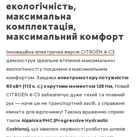
екологічність,
максимальна
комплектація,
максимальний комфорт
Інноваційна електрична версія CITROЁN ё-С3
демонструє ідеальне втілення максимальної
екологічності у поєднанні з максимальним
комфортом. Завдяки
електромотору потужністю
83 кВт (113 к. с.) з крутним моментом 125 Нм,
Новий
CITROЁN ё-С3 забезпечує дуже тихий та плавний
рух — наче це не транспортний засіб, а справжня
кімната для відпочинку! Такому враженню сприяє
також
підвіска РНС (Progressive Hydraulic
Cushions),
що нівелює нерівності розбитих шляхів