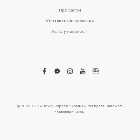
Про салон
Контактна інформація
Авто у наявності
facebook
facebook-
instagram
youtube
business
messenger
© 2026 ТОВ «Пежо Сітроен Україна». Усі права належать
правовласникам.