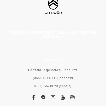
CITROËN ЦЕНТР ПОЛТАВА «АВТОДРАЙВ
АЛЬЯНС»
КОНТАКТИ
Полтава, Харківське шосе, 29а
(066) 030-40-40 (продаж)
(067) 286-10-90 (сервіс)
facebook
facebook-
instagram
youtube
business
messenger