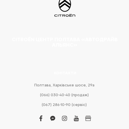
CITROËN ЦЕНТР ПОЛТАВА «АВТОДРАЙВ
АЛЬЯНС»
КОНТАКТИ
Полтава, Харківське шосе, 29а
(066) 030-40-40 (продаж)
(067) 286-10-90 (сервіс)
facebook
facebook-
instagram
youtube
business
messenger