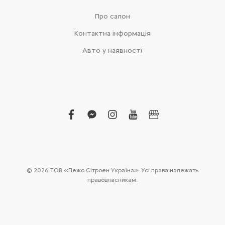
Про салон
Контактна інформація
Авто у наявності
facebook
facebook-
instagram
youtube
business
messenger
© 2026 ТОВ «Пежо Сітроен Україна». Усі права належать
правовласникам.