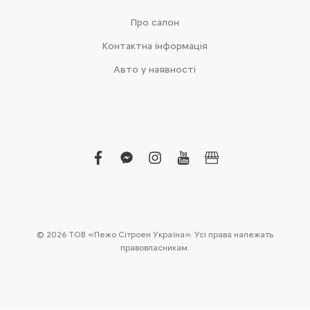
Про салон
Контактна інформація
Авто у наявності
facebook
facebook-
instagram
youtube
business
messenger
© 2026 ТОВ «Пежо Сітроен Україна». Усі права належать
правовласникам.