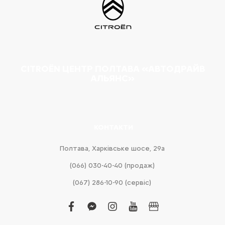
CITROËN ЦЕНТР ПОЛТАВА «АВТОДРАЙВ
АЛЬЯНС»
КОНТАКТИ
Полтава, Харківське шосе, 29а
(066) 030-40-40 (продаж)
(067) 286-10-90 (сервіс)
facebook
facebook-
instagram
youtube
business
messenger