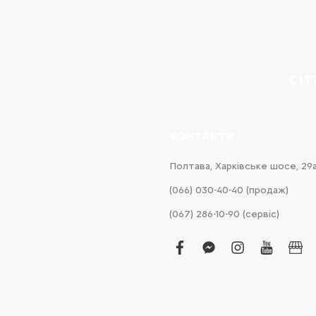
CI
КОНТАКТИ
Полтава, Харківське шосе, 29
(066) 030-40-40 (продаж)
(067) 286-10-90 (сервіс)
facebook
facebook-
instagram
youtub
bus
messenger