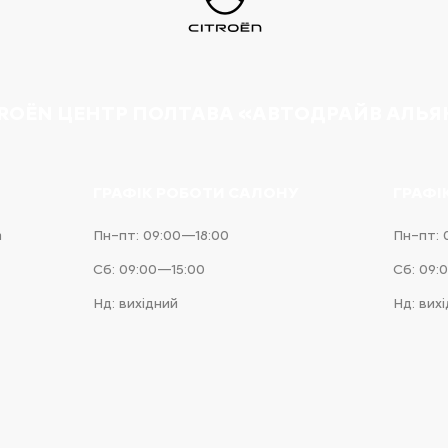
TROËN ЦЕНТР ПОЛТАВА «АВТОДРАЙВ АЛЬЯ
ГРАФІК РОБОТИ САЛОНУ
ГРАФІ
а
Пн–пт: 09:00—18:00
Пн–пт: 
Сб: 09:00—15:00
Сб: 09:
Нд: вихідний
Нд: вих
e
iness