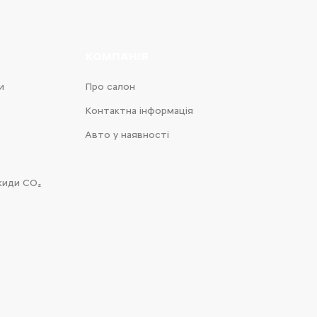
КОМПАНІЯ
и
Про салон
Контактна інформація
Авто у наявності
киди CO₂