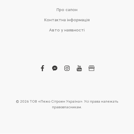
Про салон
Контактна інформація
Авто у наявності
facebook
facebook-
instagram
youtube
business
messenger
© 2026 ТОВ «Пежо Сітроен Україна». Усі права належать
правовласникам.