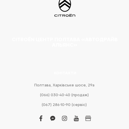
CITROËN ЦЕНТР ПОЛТАВА «АВТОДРАЙВ
АЛЬЯНС»
КОНТАКТИ
Полтава, Харківське шосе, 29а
(066) 030-40-40 (продаж)
(067) 286-10-90 (сервіс)
facebook
facebook-
instagram
youtube
business
messenger