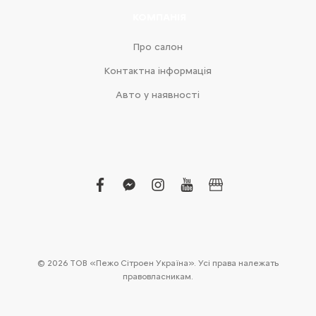
КОМПАНІЯ
Про салон
Контактна інформація
Авто у наявності
facebook
facebook-
instagram
youtube
business
messenger
© 2026 ТОВ «Пежо Сітроен Україна». Усі права належать
правовласникам.