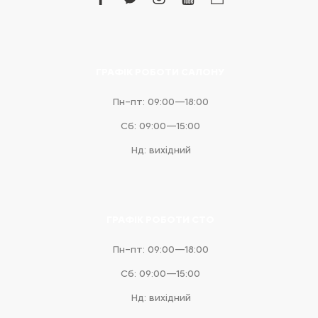
facebook
facebook-
instagram
youtube
business
messenger
ГРАФІК РОБОТИ САЛОНУ
Пн–пт: 09:00—18:00
Сб: 09:00—15:00
Нд: вихідний
ГРАФІК РОБОТИ СТО
Пн–пт: 09:00—18:00
Сб: 09:00—15:00
Нд: вихідний