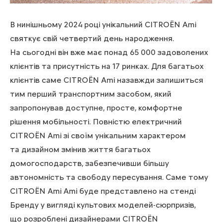
В нинішньому 2024 році унікальний CITROЁN Ami
святкує свій четвертий день народження.
На сьогодні він вже має понад 65 000 задоволених
клієнтів та присутність на 17 ринках. Для багатьох
клієнтів саме CITROЁN Ami назавжди залишиться
тим перший транспортним засобом, який
запропонував доступне, просте, комфортне
рішення мобільності. Повністю електричний
CITROЁN Ami зі своїм унікальним характером
та дизайном змінив життя багатьох
домогосподарств, забезпечивши більшу
автономність та свободу пересування. Саме тому
CITROЁN Ami Ami буде представлено на стенді
Бренду у вигляді культових моделей-сюрпризів,
що розроблені дизайнерами CITROЁN