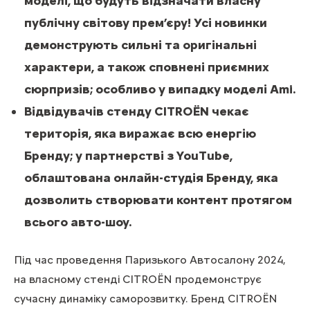
моделі, що будуть відзначати власну
публічну світову прем’єру! Усі новинки
демонструють сильні та оригінальні
характери, а також сповнені приємних
сюрпризів; особливо у випадку моделі Ami.
Відвідувачів стенду CITROЁN чекає
територія, яка виражає всю енергію
Бренду; у партнерстві з YouTube,
облаштована онлайн-студія Бренду, яка
дозволить створювати контент протягом
всього авто-шоу.
Під час проведення Паризького Автосалону 2024,
на власному стенді CITROЁN продемонструє
сучасну динаміку саморозвитку. Бренд CITROЁN