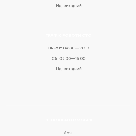
Нд: вихідний
ГРАФІК РОБОТИ СТО
Пн–пт: 09:00—18:00
Сб: 09:00—15:00
Нд: вихідний
ЛЕГКОВІ АВТОМОБІЛІ
Ami