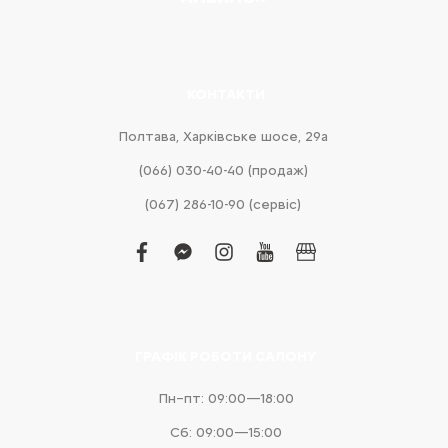
КОНТАКТИ
Полтава, Харківське шосе, 29а
(066) 030-40-40 (продаж)
(067) 286-10-90 (сервіс)
facebook
facebook-
instagram
youtube
business
messenger
ГРАФІК РОБОТИ САЛОНУ
Пн–пт: 09:00—18:00
Сб: 09:00—15:00