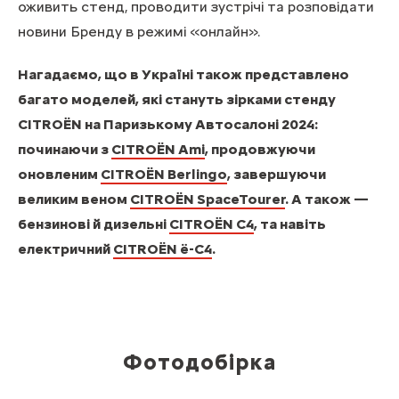
оживить стенд, проводити зустрічі та розповідати
новини Бренду в режимі «онлайн».
Нагадаємо, що в Україні також представлено
багато моделей, які стануть зірками стенду
CITROЁN на Паризькому Автосалоні 2024:
починаючи з
CITROЁN Ami
, продовжуючи
оновленим
CITROЁN Berlingo
, завершуючи
великим веном
CITROЁN SpaceTourer
. А також —
бензинові й дизельні
CITROЁN С4
, та навіть
електричний
CITROЁN ё-С4
.
Фотодобірка