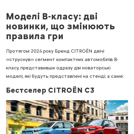
Моделі В-класу: дві
новинки, що змінюють
правила гри
Протягом 2024 року Бренд CITROЁN двічі
«струснув» сегмент компактних автомобілів B-
класу, представивши одразу дві новаторські
моделі, які будуть представлені на стенді; а саме:
Бестселер CITROЁN С3