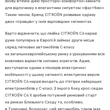
знову втілює ідею просторої комфортної кімнати
для відпочинку з елегантним силуетом «фастбек».
Таким чином, Бренд CITROЁN розвиває одразу
двох «гравців» у їхніх відповідних сегментах.
Варто відзначити, що лінійка CITROЁN C4 наразі
дуже популярна в Європі й займає друге місце
серед легкових автомобілів C-класу
на загальноєвропейському ринку з урахуванням всіх
можливих варіантів силових агрегатів. Адже,
виступаючи одним з піонерів електричної
мобільності у цьому сегменті, електрична версія
CITROЁN С4 наразі входить до п’ятірки найкращих
електромобілів у C-класі. З іншого боку, крос-седан
CITROЁN C4 X зробив потужний ринковий старт
на ринках Близького Сходу та, особливо,
в Туреччині. Водночас, цей автомобіль також має