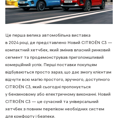
Це перша велика автомобільна виставка
в 2024 році, де представлено Новий CITROЁN С3 —
компактний хетчбек, який змінив власний ринковий
сегмент та продемонстрував приголомшливий
комерційний успіх. Перші поставки покупцям
відбуваються просто зараз, що дає змогу клієнтам
відчути всю магію простого, зручного, доступного
CITROЁN С3, який сьогодні пропонується
у бензиновому або електричному виконанні. Новий
CITROЁN С3 — це сучасний та універсальний
хетчбек з повним переліком необхідних систем
для комфорту і безпеки.