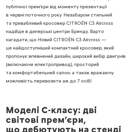
публічної прем’єри від моменту презентації
в червні поточного року. Незабаром стильний
та привабливий кросовер CITROЁN С3 Aircross
надійде в дилерські центри Бренду. Варто
нагадати, що Новий CITROЁN С3 Aircross —
це найдоступніший компактний кросовер, який
пропонує впевнений дизайн, широкий вибір двигунів
(включаючи електропривод), просторий
та комфортабельний салон, а також вражаючу
можливість перевозити аж до 7 осіб!
Моделі С-класу: дві
світові прем’єри,
що дебютують на стенді