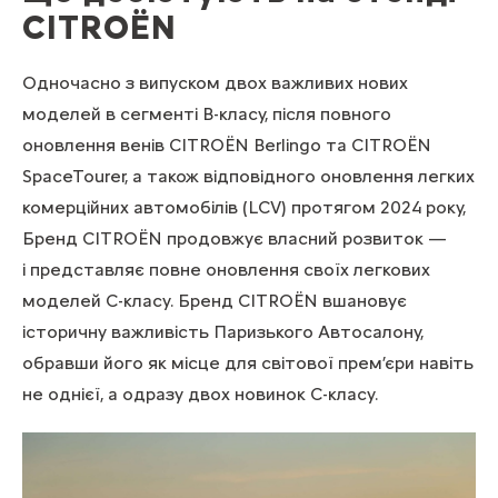
CITROЁN
Одночасно з випуском двох важливих нових
моделей в сегменті B-класу, після повного
оновлення венів CITROЁN Berlingo та CITROЁN
SpaceTourer, а також відповідного оновлення легких
комерційних автомобілів (LCV) протягом 2024 року,
Бренд CITROЁN продовжує власний розвиток —
і представляє повне оновлення своїх легкових
моделей C-класу. Бренд CITROЁN вшановує
історичну важливість Паризького Автосалону,
обравши його як місце для світової прем’єри навіть
не однієї, а одразу двох новинок С-класу.