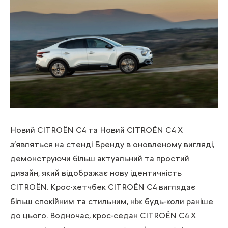
Новий CITROЁN C4 та Новий CITROЁN C4 X
з’являться на стенді Бренду в оновленому вигляді,
демонструючи більш актуальний та простий
дизайн, який відображає нову ідентичність
CITROЁN. Крос-хетчбек CITROЁN C4 виглядає
більш спокійним та стильним, ніж будь-коли раніше
до цього. Водночас, крос-седан CITROЁN C4 X