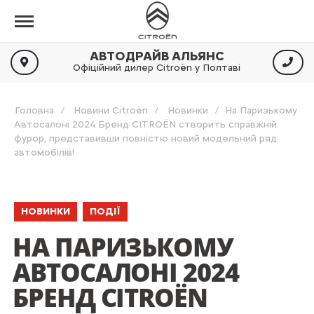
АВТОДРАЙВ АЛЬЯНС
Офіційний дилер Citroën у Полтаві
Головна
Новини Citroën
Новинки
На Паризькому
Автосалоні 2024 Бренд CITROËN створить справжній
фурор, представивши повністю новий модельний ряд
автомобілів!
НОВИНКИ
ПОДІЇ
НА ПАРИЗЬКОМУ
АВТОСАЛОНІ 2024
БРЕНД CITROËN