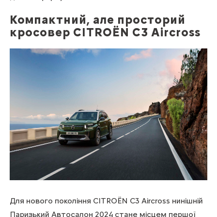
Компактний, але просторий
кросовер CITROЁN С3 Aircross
Для нового покоління CITROЁN С3 Aircross нинішній
Паризький Автосалон 2024 стане місцем першої