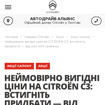
АВТОДРАЙВ АЛЬЯНС
Офіційний дилер Citroën у Полтаві
Головна
Новини Citroën
Акції
Акції салону
Неймовірно вигідні ціни на CITROЁN C3: встигніть
придбати — від 640 000 гривень!
АКЦІЇ САЛОНУ
АКЦІЇ
НЕЙМОВІРНО ВИГІДНІ
ЦІНИ НА CITROЁN C3:
ВСТИГНІТЬ
ПРИДБАТИ — ВІД