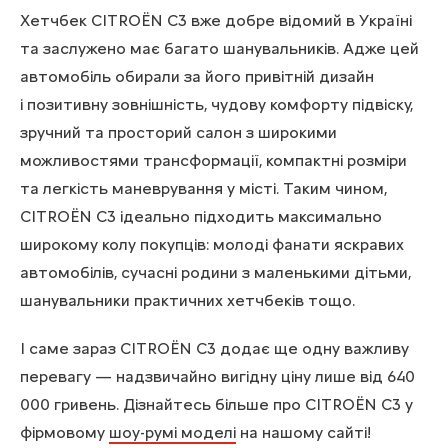
Хетчбек CITROЁN С3 вже добре відомий в Україні
та заслужено має багато шанувальників. Адже цей
автомобіль обирали за його привітній дизайн
і позитивну зовнішність, чудову комфорту підвіску,
зручний та просторий салон з широкими
можливостями трансформації, компактні розміри
та легкість маневрування у місті. Таким чином,
CITROЁN С3 ідеально підходить максимально
широкому колу покупців: молоді фанати яскравих
автомобілів, сучасні родини з маленькими дітьми,
шанувальники практичних хетчбеків тощо.
І саме зараз CITROЁN С3 додає ще одну важливу
перевагу — надзвичайно вигідну ціну лише від 640
000 гривень. Дізнайтесь більше про CITROЁN С3 у
фірмовому
шоу-румі моделі
на нашому сайті!