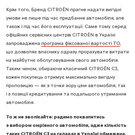
Крім того, Бренд CITROЁN прагне надати вигідні
умови не лише під час придбання автомобіля, але
також і під час його експлуатації. Саме тому серед
офіційних сервісних центрів CITROЁN в Україні
запроваджена
програма фіксованої вартості ТО
,
що дозволяє власнику одразу прорахувати витрати
на майбутнє обслуговування свого автомобіля.
Таким чином, обираючи класичний CITROЁN С3,
кожен покупець отримує максимально вигідну
пропозицію — як з точки зору ціни автомобіля, так
і з позиції кредитування та подальшого утримання
автомобіля.
То ж не зволікайте: радимо поквапитись
з вибором омріяного автомобіля, адже кількість
таких
CITROЁN С3 на складах в Україні
обмежена.