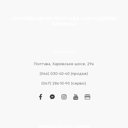
CITROËN ЦЕНТР ПОЛТАВА «АВТОДРАЙВ
АЛЬЯНС»
КОНТАКТИ
Полтава, Харківське шосе, 29а
(066) 030-40-40 (продаж)
(067) 286-10-90 (сервіс)
facebook
facebook-
instagram
youtube
business
messenger
ГРАФІК РОБОТИ САЛОНУ