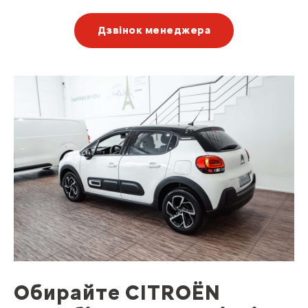
Дзвінок менеджера
Обирайте CITROЁN