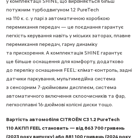
у комплектації SHINE, що вирізняється більш
потужним турбодвигуном 1.2 PureTech
на 110 к. с. у парі з автоматичною коробкою
перемикання передач — це поєднання гарантує
легкість керування навіть у міських заторах, плавне
перемикання передач, гарну динаміку
та прискорення. А комплектація SHINE гарантує
ще більше оснащення для комфорту, додатково
до переліку оснащення FEEL: клімат-контроль, задні
датчики паркування, мультимедійна система
з сенсорним 7-дюймовим дисплеєм, система
автоматичного включення склоочисників та фар,
легкосплавні 16-дюймові колісні диски тощо.
Вартість автомобіля CITROЁN С3 1.2 PureTech
110 АКПП FEEL становить — від 863 700 гривень
(2023 року випуску) або 881 100 гривень (2024 року